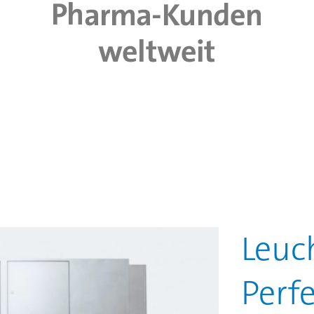
Leuc
Perf