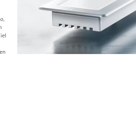
o,
m
iel
len