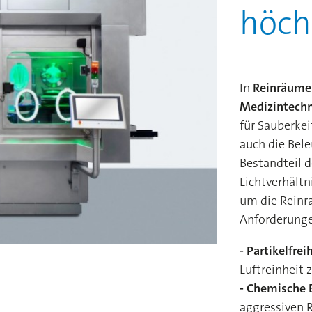
höch
In
Reinräumen
Medizintechni
für Sauberke
auch die Bel
Bestandteil 
Lichtverhält
um die Reinr
Anforderung
- Partikelfrei
Luftreinheit 
- Chemische 
aggressiven 