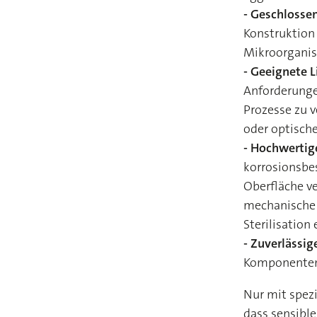
- Geschlosse
Konstruktion 
Mikroorgani
- Geeignete L
Anforderunge
Prozesse zu 
oder optische
- Hochwertig
korrosionsbes
Oberfläche v
mechanische 
Sterilisation
- Zuverlässig
Komponenten 
Nur mit spezi
dass sensibl