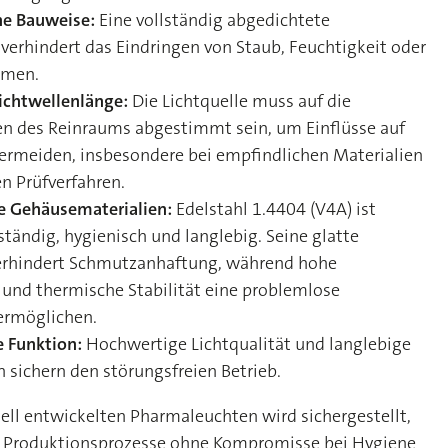
ne Bauweise:
Eine vollständig abgedichtete
verhindert das Eindringen von Staub, Feuchtigkeit oder
smen.
ichtwellenlänge:
Die Lichtquelle muss auf die
n des Reinraums abgestimmt sein, um Einflüsse auf
vermeiden, insbesondere bei empfindlichen Materialien
n Prüfverfahren.
e Gehäusematerialien:
Edelstahl 1.4404 (V4A) ist
tändig, hygienisch und langlebig. Seine glatte
erhindert Schmutzanhaftung, während hohe
und thermische Stabilität eine problemlose
 ermöglichen.
e Funktion:
Hochwertige Lichtqualität und langlebige
sichern den störungsfreien Betrieb.
ell entwickelten Pharmaleuchten wird sichergestellt,
e Produktionsprozesse ohne Kompromisse bei Hygiene