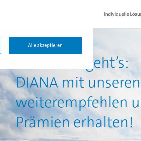
DIANA
Individuelle Lös
Alle akzeptieren
So einfach geht’s:
DIANA mit unseren
weiterempfehlen 
Prämien erhalten!