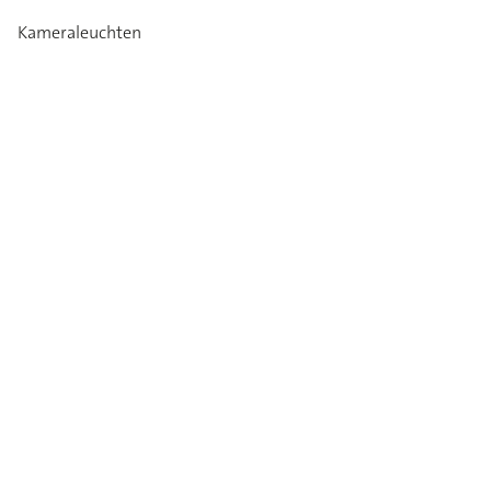
Kameraleuchten
Unternehmen
Über uns
Karriere
Medien-Info
Kataloge
Kontakt
Garantie
Impressum
Datenschutz