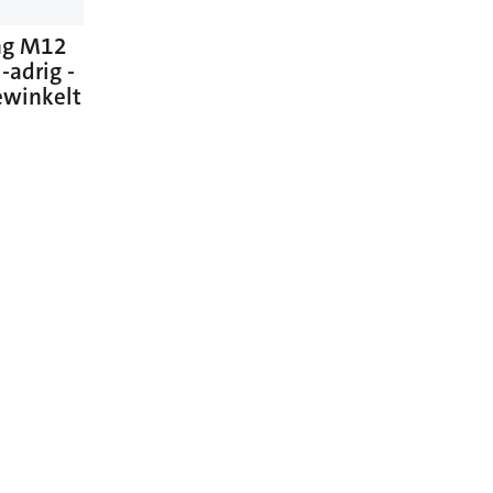
ng M12
-adrig -
ewinkelt