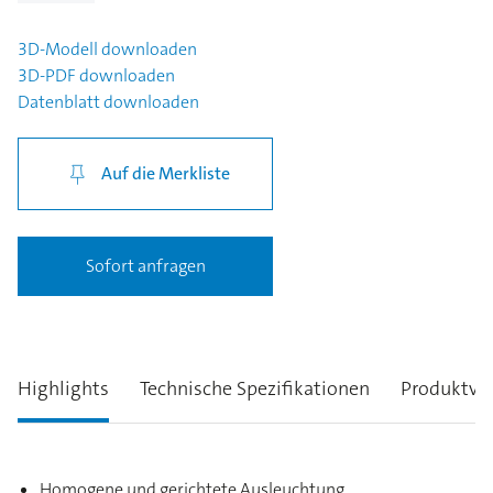
3D-Modell
downloaden
3D-PDF
downloaden
Datenblatt
downloaden
Auf die Merkliste
Sofort anfragen
Highlights
Technische Spezifikationen
Produktva
Homogene und gerichtete Ausleuchtung