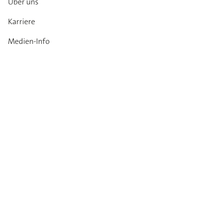
Über uns
Karriere
Medien-Info
Kataloge
Kontakt
Garantie
Impressum
Datenschutz
AGB
Verhaltenskodex
Newsletter