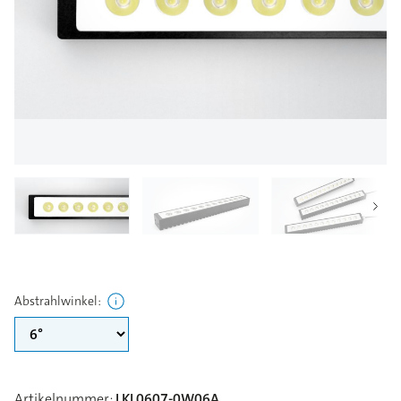
Abstrahlwinkel
:
Artikelnummer
:
LKL0607-0W06A