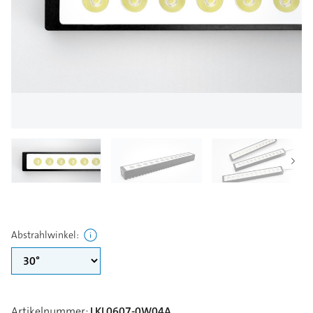
Abstrahlwinkel
:
Artikelnummer
:
LKL0607-0W04A