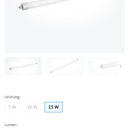
Leistung
:
5 W
10 W
15 W
Lumen
: