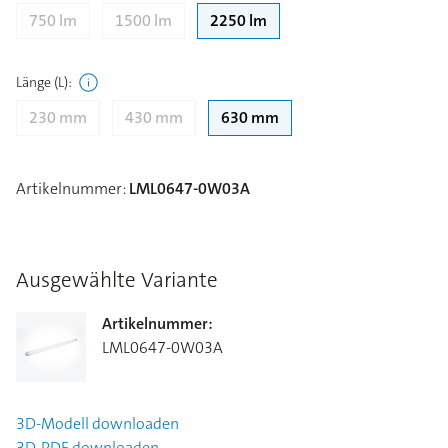
750 lm
1500 lm
2250 lm
Länge (L)
:
230 mm
430 mm
630 mm
Artikelnummer
:
LML0647-0W03A
Ausgewählte Variante
Artikelnummer
:
LML0647-0W03A
3D-Modell
downloaden
3D-PDF
downloaden