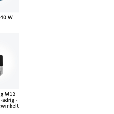
 240 W
ng M12
-adrig -
ewinkelt