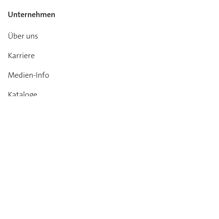
Unternehmen
Über uns
Karriere
Medien-Info
Kataloge
Kontakt
Garantie
Impressum
Datenschutz
AGB
Verhaltenskodex