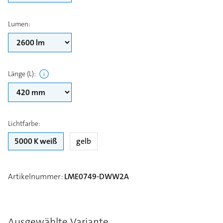
Lumen
:
Länge (L)
:
Lichtfarbe
:
5000 K weiß
gelb
Artikelnummer
:
LME0749-DWW2A
Ausgewählte Variante