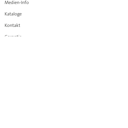
Medien-Info
Kataloge
Kontakt
Garantie
Impressum
Datenschutz
AGB
Verhaltenskodex
Newsletter
Bleiben Sie auf dem neuesten Stand:
Informationen zu neuen Produkten, technischen