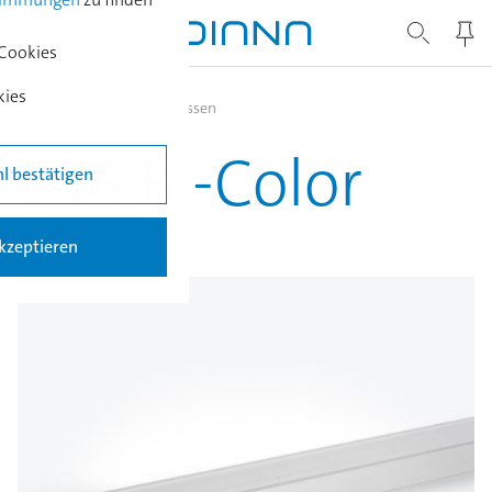
Cookies
kies
Zurück zu den Ergebnissen
E35 Bi-Color
l bestätigen
EINBAULEUCHTE
akzeptieren