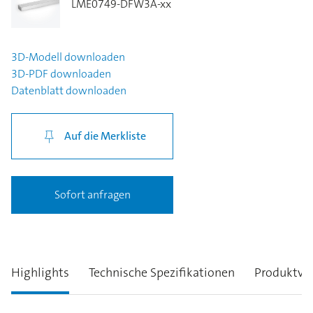
LME0749-DFW3A-xx
3D-Modell
downloaden
3D-PDF
downloaden
Datenblatt
downloaden
Auf die Merkliste
Sofort anfragen
Highlights
Technische Spezifikationen
Produktva