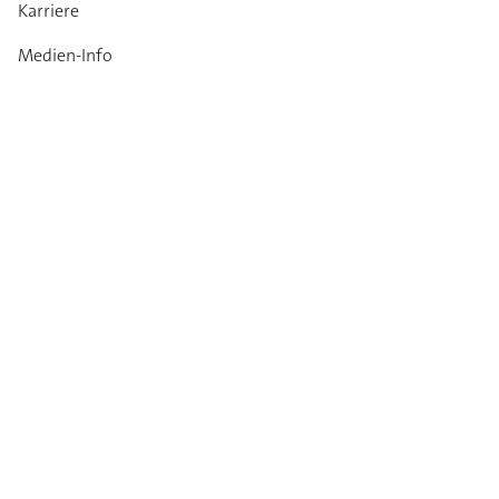
Karriere
Medien-Info
Kataloge
Kontakt
Garantie
Impressum
Datenschutz
AGB
Verhaltenskodex
Newsletter
Bleiben Sie auf dem neuesten Stand: