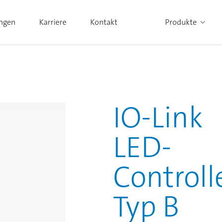
ungen
Karriere
Kontakt
Produkte
Alle Produkte ansehen
IO-Link
LED-
Controll
Typ B