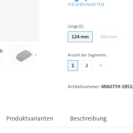
STEUEREINHEITEN
Länge (L)
:
124 mm
160 mm
Anzahl der Segmente
:
1
2
4
Artikelnummer
:
MIA0759-1B52
Produktvarianten
Beschreibung