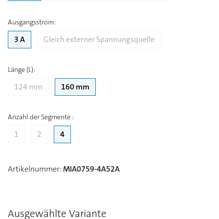
Ausgangsstrom
:
3 A
Gleich externer Spannungsquelle
Länge (L)
:
124 mm
160 mm
Anzahl der Segmente
:
1
2
4
Artikelnummer
:
MIA0759-4A52A
Ausgewählte Variante