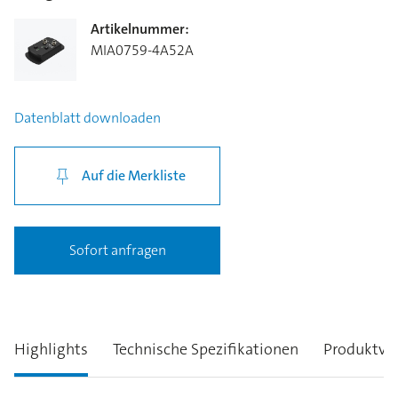
Artikelnummer
:
MIA0759-4A52A
Datenblatt
downloaden
Auf die Merkliste
Sofort anfragen
Highlights
Technische Spezifikationen
Produktva