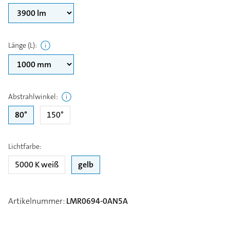
Länge (L)
:
Abstrahlwinkel
:
80°
150°
Lichtfarbe
:
5000 K weiß
gelb
Artikelnummer
:
LMR0694-0AN5A