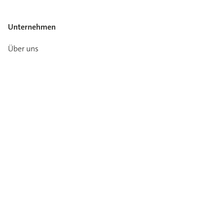
Unternehmen
Über uns
Karriere
Medien-Info
Kataloge
Kontakt
Garantie
Impressum
Datenschutz
AGB