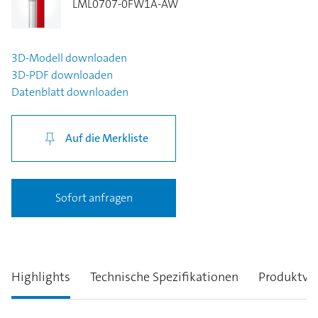
LML0707-0FW1A-AW
3D-Modell
downloaden
3D-PDF
downloaden
Datenblatt
downloaden
Auf die Merkliste
Sofort anfragen
Highlights
Technische Spezifikationen
Produktva